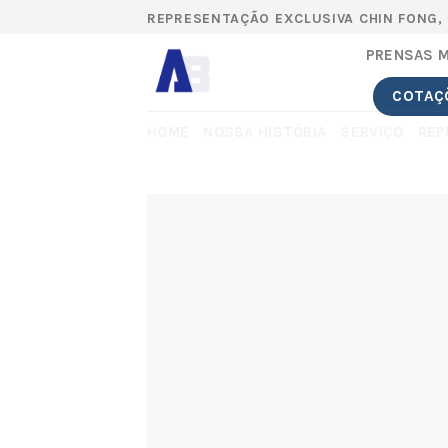
Skip
REPRESENTAÇÃO EXCLUSIVA CHIN FONG,
to
PRENSAS 
content
COTAÇ
HOME
NOSSA HISTÓRIA
SERVIÇO
REP