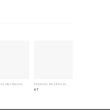
AS MECÂNICAS
PRENSAS MECÂNICAS
PEÇAS E CONSUMÍVE
KT
Elevador de Matr