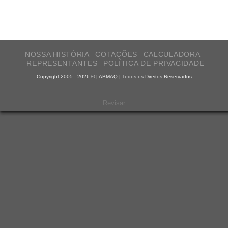
NOSSA HISTÓRIA
COTAÇÕES
CALCULADORA
REPRESENTANTES
POLÍTICA DE PRIVACIDADE
Copyright 2005 - 2026 © | ABMAQ | Todos os Direitos Reservados
Revisar