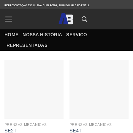
Skip
REPRESENTAÇÃO EXCLUSIVA CHIN FONG, SHUNG DAR E FORWELL
to
content
HOME
NOSSA HISTÓRIA
SERVIÇO
REPRESENTADAS
PRENSAS MECÂNICAS
PRENSAS MECÂNICAS
SE2T
SE4T