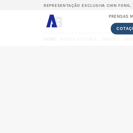
Skip
REPRESENTAÇÃO EXCLUSIVA CHIN FONG,
to
PRENSAS 
content
COTAÇ
HOME
NOSSA HISTÓRIA
SERVIÇO
REP