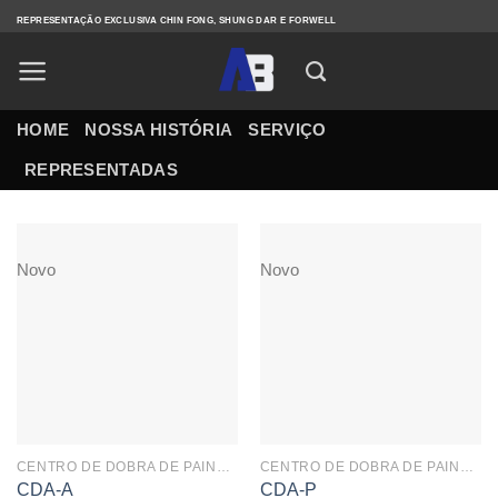
Skip
REPRESENTAÇÃO EXCLUSIVA CHIN FONG, SHUNG DAR E FORWELL
to
content
HOME
NOSSA HISTÓRIA
SERVIÇO
REPRESENTADAS
Novo
Novo
CENTRO DE DOBRA DE PAINÉIS
CENTRO DE DOBRA DE PAINÉIS
CDA-A
CDA-P