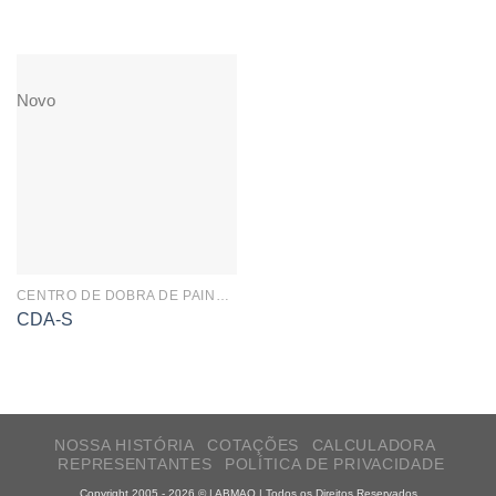
Novo
CENTRO DE DOBRA DE PAINÉIS
CDA-S
NOSSA HISTÓRIA
COTAÇÕES
CALCULADORA
REPRESENTANTES
POLÍTICA DE PRIVACIDADE
Copyright 2005 - 2026 © | ABMAQ | Todos os Direitos Reservados