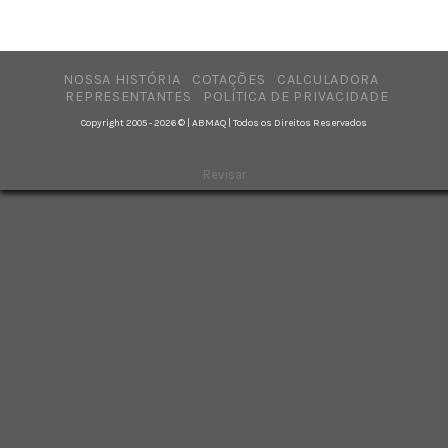
NOSSA HISTÓRIA
COTAÇÕES
CALCULADORA
REPRESENTANTES
POLÍTICA DE PRIVACIDADE
Copyright 2005 - 2026 © | ABMAQ | Todos os Direitos Reservados
Revisar