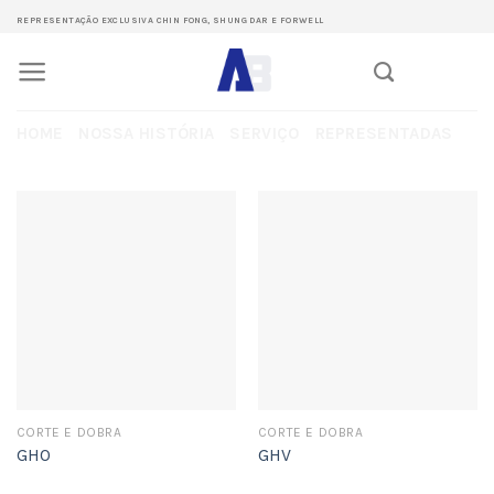
Skip
REPRESENTAÇÃO EXCLUSIVA CHIN FONG, SHUNG DAR E FORWELL
to
content
HOME
NOSSA HISTÓRIA
SERVIÇO
REPRESENTADAS
CORTE E DOBRA
CORTE E DOBRA
GHO
GHV